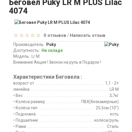
Беговел Puky LR M PLUS Lilac
4074
0 отзывов
Написать отзыв
/
Производитель:
Puky
Доступность:
На складе
Модель:
Lr M
Внимание Акция ! Звонок на руль в Подарок !
Характеристики Беговела :
возраст от
1,1 - 2+
линейка
LR M
• Вес
3,7кг
• Колёса размер
ПВХ(безкамерные)
• Колёса тип
25,5см (10'')
• Подножка
есть
• Подшипник
колёса/руль
• Рама
Сталь