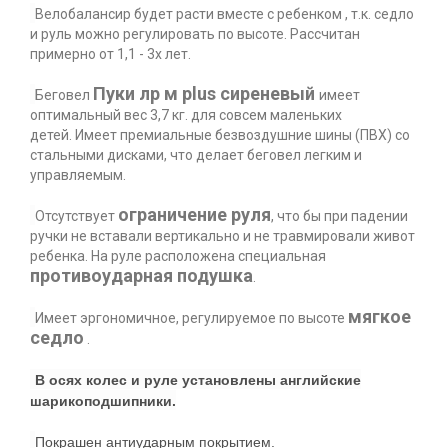
Велобалансир будет расти вместе с ребенком , т.к. седло
и руль можно регулировать по высоте. Рассчитан
примерно от 1,1 - 3х лет.
Пуки лр м plus сиреневый
Беговел
имеет
оптимальный вес 3,7 кг. для совсем маленьких
детей.
Имеет премиальные безвоздушние шины (ПВХ) со
стальными дисками, что делает беговел легким и
управляемым.
ограничение руля
Отсутствует
, что бы при падении
ручки не вставали вертикально и не травмировали живот
ребенка. На руле расположена специальная
противоударная подушка
.
мягкое
Имеет эргономичное, регулируемое по высоте
седло
.
В осях колес и руле установлены
английские
шарикоподшипники.
Покрашен антиударным покрытием.