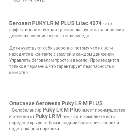
СЕРТИФИКАТЫ
Беговел PUKY LR M PLUS Lilac 4074
- это
эффективная и нужная тренировка чувства равновесия
до использования первого велосипеда .
Дети чувствуют себя уверенно, потому что их ноги
находятся в контакте с землей в каждом движении.
Управлять беговелом просто и весело! Производится
только в германии, что гарантирует безопасность и
качество.
Описание беговела Puky LR M PLUS
Puky LR M Plus
Велобалансир
имеет преимущества
Puky
LR M
и отличия от
тем, что в комплекте есть
переднее крыло от брызг, задний брызговик, звонок и
подставка для парковки.