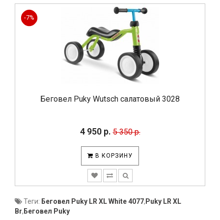
-7%
Беговел Puky Wutsch салатовый 3028
4 950 р.
5 350 р.
В КОРЗИНУ
Теги:
Беговел Puky LR XL White 4077
,
Puky LR XL
Br
,
Беговел Puky