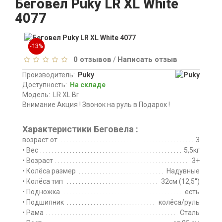
Беговел Puky LR XL White
4077
-13%
0 отзывов
Написать отзыв
/
Производитель:
Puky
Доступность:
На складе
Модель:
LR XL Br
Внимание Акция ! Звонок на руль в Подарок !
Характеристики Беговела :
возраст от
3
• Вес
5,5кг
• Возраст
3+
• Колёса размер
Надувные
• Колёса тип
32см (12,5'')
• Подножка
есть
• Подшипник
колёса/руль
• Рама
Сталь